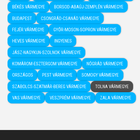
BÉKÉS VÁRMEGYE
BORSOD-ABAÚJ-ZEMPLÉN VÁRMEGYE
BUDAPEST
CSONGRÁD-CSANÁD VÁRMEGYE
FEJÉR VÁRMEGYE
GYŐR-MOSON-SOPRON VÁRMEGYE
HEVES VÁRMEGYE
INGYENES
JÁSZ-NAGYKUN-SZOLNOK VÁRMEGYE
KOMÁROM-ESZTERGOM VÁRMEGYE
NÓGRÁD VÁRMEGYE
ORSZÁGOS
PEST VÁRMEGYE
SOMOGY VÁRMEGYE
SZABOLCS-SZATMÁR-BEREG VÁRMEGYE
TOLNA VÁRMEGYE
VAS VÁRMEGYE
VESZPRÉM VÁRMEGYE
ZALA VÁRMEGYE