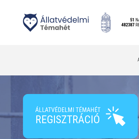
>
51
N
482387
R
ÁLLATVÉDELMI TÉMAHÉT
REGISZTRÁCIÓ