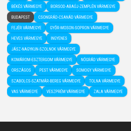
BÉKÉS VÁRMEGYE
BORSOD-ABAÚJ-ZEMPLÉN VÁRMEGYE
BUDAPEST
CSONGRÁD-CSANÁD VÁRMEGYE
FEJÉR VÁRMEGYE
GYŐR-MOSON-SOPRON VÁRMEGYE
HEVES VÁRMEGYE
INGYENES
JÁSZ-NAGYKUN-SZOLNOK VÁRMEGYE
KOMÁROM-ESZTERGOM VÁRMEGYE
NÓGRÁD VÁRMEGYE
ORSZÁGOS
PEST VÁRMEGYE
SOMOGY VÁRMEGYE
SZABOLCS-SZATMÁR-BEREG VÁRMEGYE
TOLNA VÁRMEGYE
VAS VÁRMEGYE
VESZPRÉM VÁRMEGYE
ZALA VÁRMEGYE