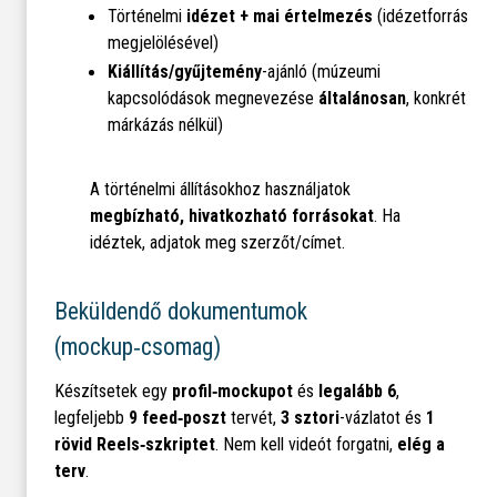
Történelmi
idézet + mai értelmezés
(idézetforrás
megjelölésével)
Kiállítás/gyűjtemény
-ajánló (múzeumi
kapcsolódások megnevezése
általánosan
, konkrét
márkázás nélkül)
A történelmi állításokhoz használjatok
megbízható, hivatkozható forrásokat
. Ha
idéztek, adjatok meg szerzőt/címet.
Beküldendő dokumentumok
(mockup‑csomag)
Készítsetek egy
profil‑mockupot
és
legalább 6
,
legfeljebb
9 feed‑poszt
tervét,
3 sztori
-vázlatot és
1
rövid Reels‑szkriptet
. Nem kell videót forgatni,
elég a
terv
.