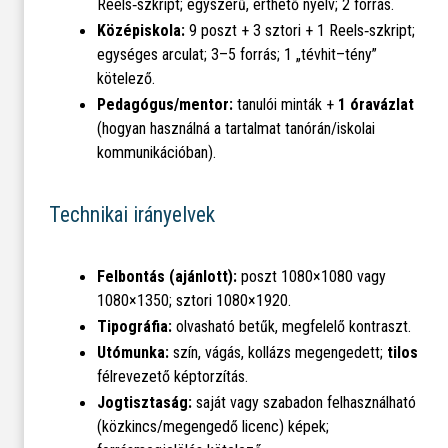
Reels‑szkript; egyszerű, érthető nyelv; 2 forrás.
Középiskola:
9 poszt + 3 sztori + 1 Reels‑szkript;
egységes arculat; 3–5 forrás; 1 „tévhit–tény”
kötelező.
Pedagógus/mentor:
tanulói minták +
1 óravázlat
(hogyan használná a tartalmat tanórán/iskolai
kommunikációban).
Technikai irányelvek
Felbontás (ajánlott):
poszt 1080×1080 vagy
1080×1350; sztori 1080×1920.
Tipográfia:
olvasható betűk, megfelelő kontraszt.
Utómunka:
szín, vágás, kollázs megengedett;
tilos
félrevezető képtorzítás.
Jogtisztaság:
saját vagy szabadon felhasználható
(közkincs/megengedő licenc) képek;