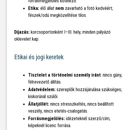
forrásmegjelölés kötelező.
Etika:
élő állat
nem
zavarható a fotó kedvéért;
fészek/odú megközelítése tilos.
Díjazás:
korcsoportonként I–III. hely, minden pályázó
oklevelet kap.
Etikai és jogi keretek
Tisztelet a történelmi személy iránt
: nincs gúny,
félrevezető állítás.
Adatvédelem:
szereplők hozzájárulása szükséges;
kiskorúnál szülői.
Állatjóllét:
nincs stresszkeltés, nincs beállított
veszély, nincs etetés‑csalogatás.
Forrásmegjelölés:
idézeteknél szerző/cím;
képeknél licenc forrása.