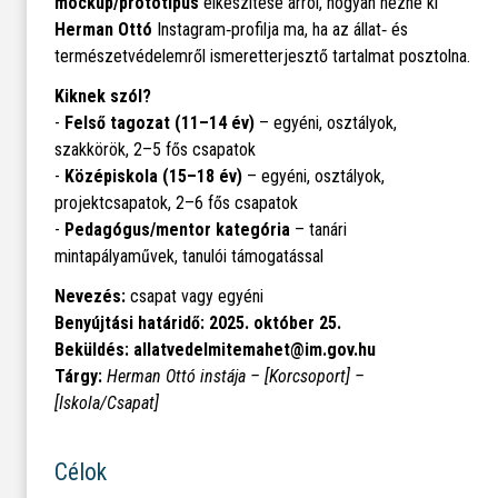
mockup/prototípus
elkészítése arról, hogyan nézne ki
Herman Ottó
Instagram‑profilja ma, ha az állat‑ és
természetvédelemről ismeretterjesztő tartalmat posztolna.
Kiknek szól?
-
Felső tagozat (11–14 év)
– egyéni, osztályok,
szakkörök, 2–5 fős csapatok
-
Középiskola (15–18 év)
– egyéni, osztályok,
projektcsapatok, 2–6 fős csapatok
-
Pedagógus/mentor kategória
– tanári
mintapályaművek, tanulói támogatással
Nevezés:
csapat vagy egyéni
Benyújtási határidő:
2025. október 25.
Beküldés:
allatvedelmitemahet@im.gov.hu
Tárgy:
Herman Ottó instája – [Korcsoport] –
[Iskola/Csapat]
Célok