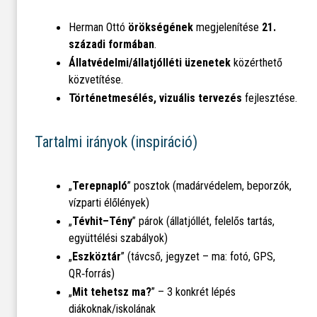
Herman Ottó
örökségének
megjelenítése
21.
századi formában
.
Állatvédelmi/állatjólléti üzenetek
közérthető
közvetítése.
Történetmesélés, vizuális tervezés
fejlesztése.
Tartalmi irányok (inspiráció)
„
Terepnapló
” posztok (madárvédelem, beporzók,
vízparti élőlények)
„
Tévhit–Tény
” párok (állatjóllét, felelős tartás,
együttélési szabályok)
„
Eszköztár
” (távcső, jegyzet – ma: fotó, GPS,
QR‑forrás)
„
Mit tehetsz ma?
” – 3 konkrét lépés
diákoknak/iskolának