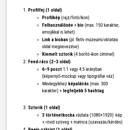
Profilfej (1 oldal)
Profilkép
(rajz/fotó/ikon)
Felhasználónév
+
bio
(max. 150 karakter,
emojikkal is lehet)
Link a bioban
(pl. fiktív múzeumi/oktatási
oldal megnevezése)
Kiemelt sztorik
(4 borító‑ikon címmel)
Feed‑rács (2–3 oldal)
6–9 poszt
1:1 vagy 4:5 arányban
(képernyő‑mockup vagy tipográfiai váz)
Mindegyikhez
képaláírás
(max. 300
karakter) +
legfeljebb 5 hashtag
Sztorik (1 oldal)
3 történetkocka
vázlata (1080×1920): kép
+ rövid szöveg + matrica (szavazás/kérdés)
Reels‑szkript (1 oldal)