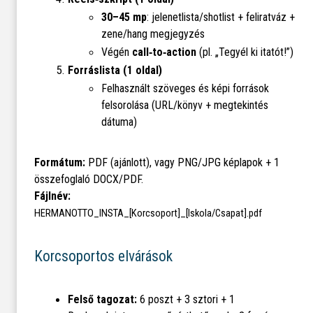
30–45 mp
: jelenetlista/shotlist + feliratváz +
zene/hang megjegyzés
Végén
call‑to‑action
(pl. „Tegyél ki itatót!”)
Forráslista (1 oldal)
Felhasznált szöveges és képi források
felsorolása (URL/könyv + megtekintés
dátuma)
Formátum:
PDF (ajánlott), vagy PNG/JPG képlapok + 1
összefoglaló DOCX/PDF.
Fájlnév:
HERMANOTTO_INSTA_[Korcsoport]_[Iskola/Csapat].pdf
Korcsoportos elvárások
Felső tagozat:
6 poszt + 3 sztori + 1