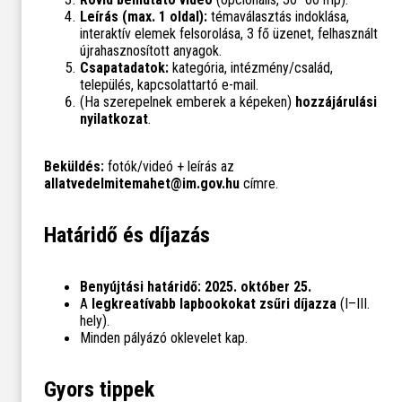
Leírás (max. 1 oldal):
témaválasztás indoklása,
interaktív elemek felsorolása, 3 fő üzenet, felhasznált
újrahasznosított anyagok.
Csapatadatok:
kategória, intézmény/család,
település, kapcsolattartó e-mail.
(Ha szerepelnek emberek a képeken)
hozzájárulási
nyilatkozat
.
Beküldés:
fotók/videó + leírás az
allatvedelmitemahet@im.gov.hu
címre.
Határidő és díjazás
Benyújtási határidő:
2025. október 25.
A
legkreatívabb lapbookokat zsűri díjazza
(I–III.
hely).
Minden pályázó oklevelet kap.
Gyors tippek