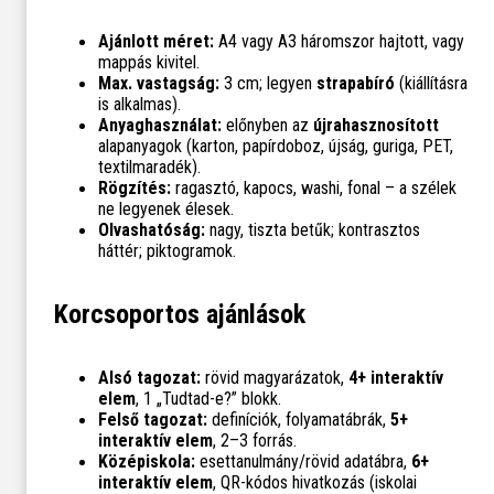
Ajánlott méret:
A4 vagy A3 háromszor hajtott, vagy
mappás kivitel.
Max. vastagság:
3 cm; legyen
strapabíró
(kiállításra
is alkalmas).
Anyaghasználat:
előnyben az
újrahasznosított
alapanyagok (karton, papírdoboz, újság, guriga, PET,
textilmaradék).
Rögzítés:
ragasztó, kapocs, washi, fonal – a szélek
ne legyenek élesek.
Olvashatóság:
nagy, tiszta betűk; kontrasztos
háttér; piktogramok.
Korcsoportos ajánlások
Alsó tagozat:
rövid magyarázatok,
4+ interaktív
elem
, 1 „Tudtad-e?” blokk.
Felső tagozat:
definíciók, folyamatábrák,
5+
interaktív elem
, 2–3 forrás.
Középiskola:
esettanulmány/rövid adatábra,
6+
interaktív elem
, QR-kódos hivatkozás (iskolai