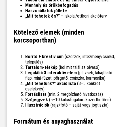
Menhely és örökbefogadás
Haszonállatok jólléte
„Mit tehetek én?”
– iskolai/otthoni akcióterv
Kötelező elemek (minden
korcsoportban)
Borító + kreatív cím
(szerzők, intézmény/család,
település)
Tartalom-térkép
(hol mit talál az olvasó)
Legalább 3 interaktív elem
(pl. zseb, kihajtható
flap, mini-füzet, pörgető, csúszka, harmonika)
„Mit tehetünk?” akciólista
(3–5 konkrét
cselekvés)
Forráslista
(min. 2 megbízható hivatkozás)
Szójegyzék
(5–10 kulcsfogalom közérthetően)
Illusztrációk
(rajz/fotó – saját vagy jogtiszta)
Formátum és anyaghasználat