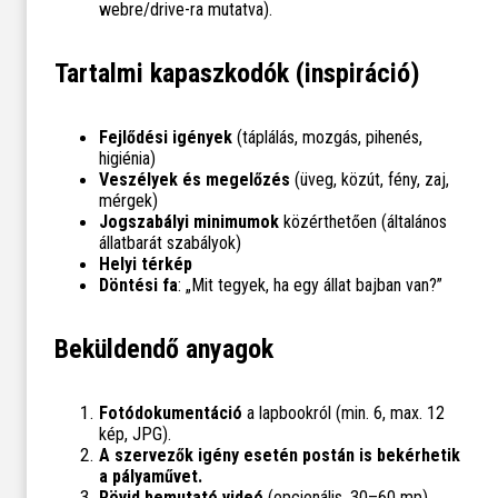
webre/drive-ra mutatva).
Tartalmi kapaszkodók (inspiráció)
Fejlődési igények
(táplálás, mozgás, pihenés,
higiénia)
Veszélyek és megelőzés
(üveg, közút, fény, zaj,
mérgek)
Jogszabályi minimumok
közérthetően (általános
állatbarát szabályok)
Helyi térkép
Döntési fa
: „Mit tegyek, ha egy állat bajban van?”
Beküldendő anyagok
Fotódokumentáció
a lapbookról (min. 6, max. 12
kép, JPG).
A szervezők igény esetén postán is bekérhetik
a pályaművet.
Rövid bemutató videó
(opcionális, 30–60 mp).