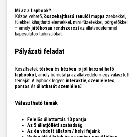
Mi az a Lapbook?
Kézbe vehető,
összehajtható tanulói mappa
zsebekkel,
fülekkel, kihajtható elemekkel, mini-füzetekkel, pörgetőkkel
– amely
játékosan rendszerezi
az állatvédelemmel
kapcsolatos tudnivalókat.
Pályázati feladat
Készítsetek
térben és kézben is jól használható
lapbookot
, amely bemutatja az állatvédelem egy választott
témáját. A lapbook legyen
interaktív, szemléletes,
pontos
és
állatbarát szemléletű
.
Választható témák
Felelős állattartás 10 pontja
Az 5 állatjólléti szabadság
Az én védett állatom / helyi fajaink
Vadon élő állatok és az ember együttélése