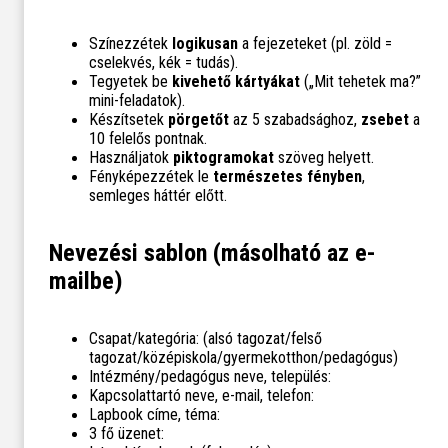
Színezzétek
logikusan
a fejezeteket (pl. zöld =
cselekvés, kék = tudás).
Tegyetek be
kivehető kártyákat
(„Mit tehetek ma?”
mini-feladatok).
Készítsetek
pörgetőt
az 5 szabadsághoz,
zsebet
a
10 felelős pontnak.
Használjatok
piktogramokat
szöveg helyett.
Fényképezzétek le
természetes fényben
,
semleges háttér előtt.
Nevezési sablon (másolható az e-
mailbe)
Csapat/kategória: (alsó tagozat/felső
tagozat/középiskola/gyermekotthon/pedagógus)
Intézmény/pedagógus neve, település:
Kapcsolattartó neve, e-mail, telefon:
Lapbook címe, téma:
3 fő üzenet: